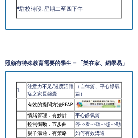
*
駐校時段: 星期二至四下午
照顧有特殊教育需要的學生 — 「樂在家、網學易」
注意⼒不⾜/過度活躍
（自律篇、平心靜氣
1.
症之家⻑錦囊
篇）
有效的提問⽅法REAP
情緒管理．有妙計
平心靜氣篇
控制衝動．五步曲
停-->看-->聽-->想-->動
親子溝通．有策略
如何有效溝通