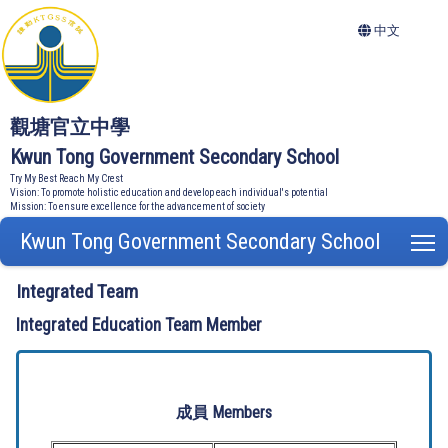
中文
觀塘官立中學
Kwun Tong Government Secondary School
Try My Best Reach My Crest
Vision: To promote holistic education and develop each individual's potential
Mission: To ensure excellence for the advancement of society
Kwun Tong Government Secondary School
T
Integrated Team
Integrated Education Team Member
成員
Members