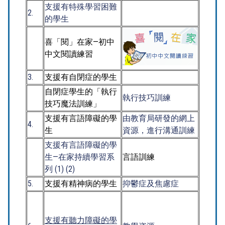
支援有特殊學習困難
2.
的學生
喜「閱」在家—初中
中文閱讀練習
3.
支援有自閉症的學生
自閉症學生的「執行
執行技巧訓練
技巧魔法訓練」
支援有言語障礙的學
由教育局研發的網上
4.
生
資源，進行溝通訓練
支援有言語障礙的學
生—在家持續學習系
言語訓練
列 (
1
) (
2
)
5.
支援有精神病的學生
抑鬱症及焦慮症
支援有聽力障礙的學