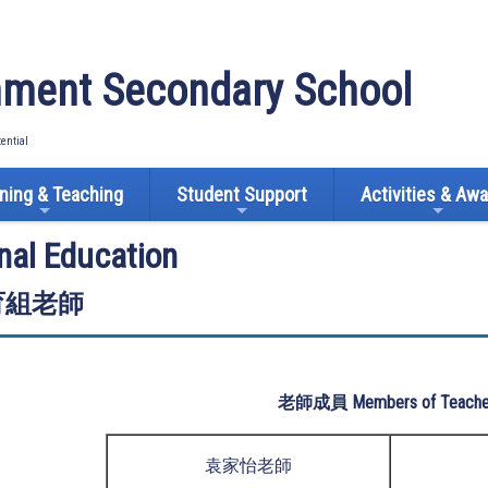
ment Secondary School
tential
ning & Teaching
Student Support
Activities & Aw
nal Education
育組老師
老師成員 Members of Teache
袁家怡老師