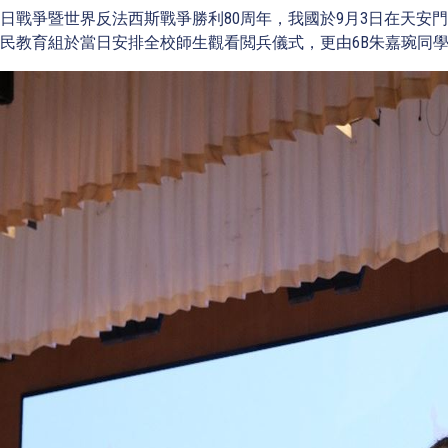
日戰爭暨世界反法西斯戰爭勝利80周年，我國於9月3日在天安
民教育組於當日安排全校師生觀看閲兵儀式，更由6B朱嘉琬同學