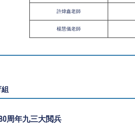
許煒鑫老師
楊慧儀老師
育組
利80周年九三大閲兵