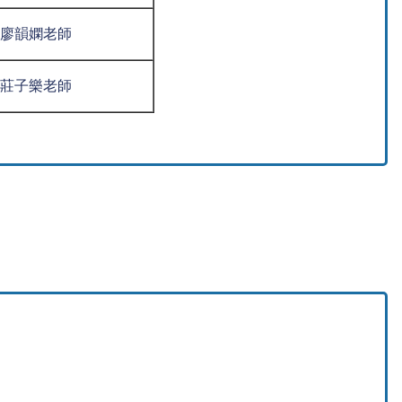
廖韻嫻老師
莊子樂老師