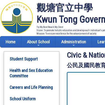
觀塘官立中學
Kwun Tong Govern
Try My Best Reach My Crest
Vision: To promote holistic education and develop each individual's po
Mission: To ensure excellence for the advancement of society
Home
About School
Administration
Lear
Civic & Natio
Student Support
公民及國民教
Health and Sex Education
Committee
Careers and Life Planning
School Uniform