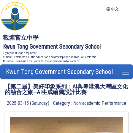
中文
觀塘官立中學
Kwun Tong Government Secondary School
Try My Best Reach My Crest
Vision: To promote holistic education and develop each individual's potential
Mission: To ensure excellence for the advancement of society
Kwun Tong Government Secondary School
T
【第二屆】美好印象系列：AI與粵港澳大灣區文化
的融合之旅—AI生成繪圖設計比賽
2025-03-15 (Saturday)
Category : Non-academic Performance