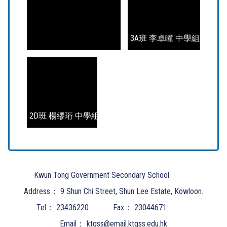
3A班 李卓瞳 中學組冠軍作
2D班 楊繆珩 中學組亞軍作品
Kwun Tong Government Secondary School
Address：
9 Shun Chi Street, Shun Lee Estate, Kowloon.
Tel：
23436220
Fax：
23044671
Email：
ktgss@email.ktgss.edu.hk