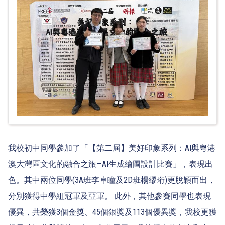
我校初中同學參加了「【第二屆】美好印象系列：AI與粵港
澳大灣區文化的融合之旅—AI生成繪圖設計比賽」，表現出
色。其中兩位同學(3A班李卓瞳及2D班楊繆珩)更脫穎而出，
分別獲得中學組冠軍及亞軍。 此外，其他參賽同學也表現
優異，共榮獲3個金獎、45個銀獎及113個優異獎，我校更獲