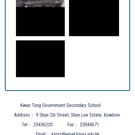
Kwun Tong Government Secondary School
Address：
9 Shun Chi Street, Shun Lee Estate, Kowloon.
Tel：
23436220
Fax：
23044671
Email：
ktgss@email.ktgss.edu.hk