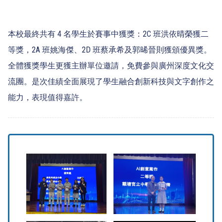
本校最終共有 4 名學生於賽事中獲獎：2C 班洪依晴榮獲二
等獎，2A 班姚海傑、2D 班蔡承希及郭晞晉則獲頒優異獎。
全體獲獎學生更獲主辦單位邀請，免費參與廣州深度文化交
流團。是次佳績全面展現了學生融合創新科技與文字創作之
能力，表現值得嘉許。