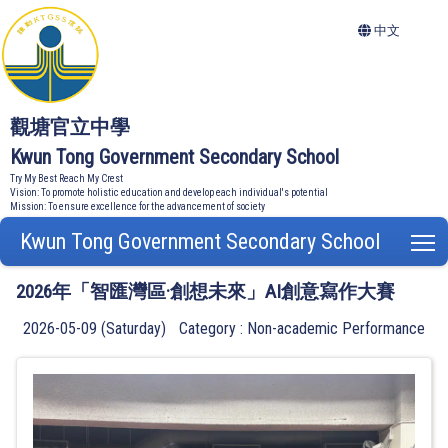
中文
觀塘官立中學
Kwun Tong Government Secondary School
Try My Best Reach My Crest
Vision: To promote holistic education and develop each individual's potential
Mission: To ensure excellence for the advancement of society
Kwun Tong Government Secondary School
T
2026年「智匯灣區·創想未來」AI創意寫作大賽
2026-05-09 (Saturday)
Category : Non-academic Performance