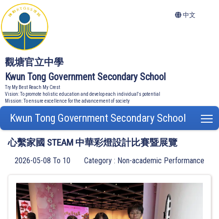
中文
觀塘官立中學
Kwun Tong Government Secondary School
Try My Best Reach My Crest
Vision: To promote holistic education and develop each individual's potential
Mission: To ensure excellence for the advancement of society
Kwun Tong Government Secondary School
T
心繫家國 STEAM 中華彩燈設計比賽暨展覽
2026-05-08 To 10
Category : Non-academic Performance