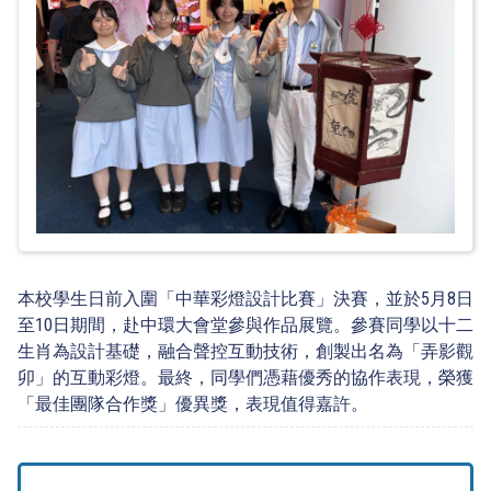
本校學生日前入圍「中華彩燈設計比賽」決賽，並於5月8日
至10日期間，赴中環大會堂參與作品展覽。參賽同學以十二
生肖為設計基礎，融合聲控互動技術，創製出名為「弄影觀
卯」的互動彩燈。最終，同學們憑藉優秀的協作表現，榮獲
「最佳團隊合作獎」優異獎，表現值得嘉許。