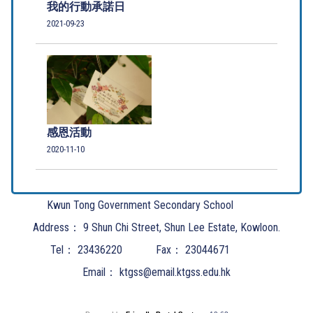
我的行動承諾日
2021-09-23
感恩活動
2020-11-10
Kwun Tong Government Secondary School
Address：
9 Shun Chi Street, Shun Lee Estate, Kowloon.
Tel：
23436220
Fax：
23044671
Email：
ktgss@email.ktgss.edu.hk