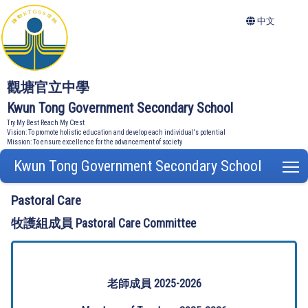
中文
觀塘官立中學
Kwun Tong Government Secondary School
Try My Best Reach My Crest
Vision: To promote holistic education and develop each individual's potential
Mission: To ensure excellence for the advancement of society
Kwun Tong Government Secondary School
T
Pastoral Care
牧護組成員 Pastoral Care Committee
老師成員 2025-2026